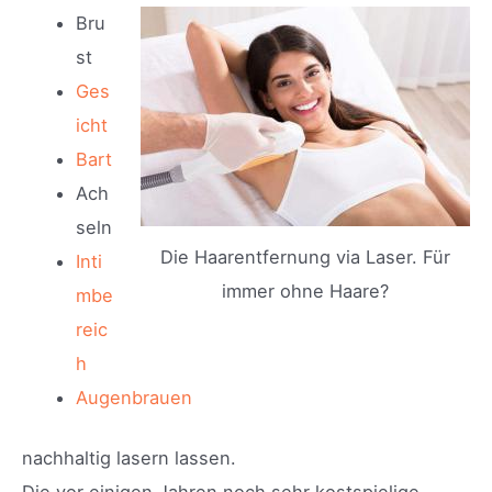
Bru
st
Ges
icht
Bart
Ach
seln
Die Haarentfernung via Laser. Für
Inti
immer ohne Haare?
mbe
reic
h
Augenbrauen
nachhaltig lasern lassen.