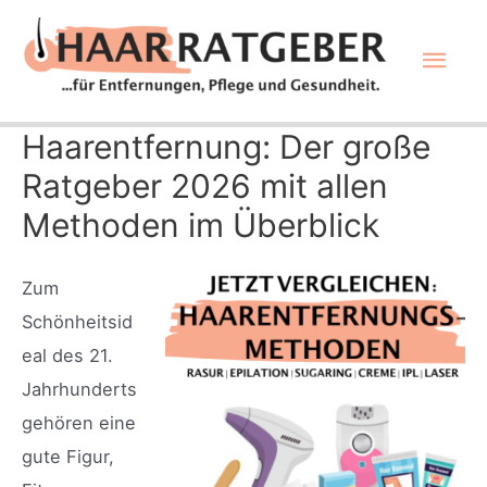
Zum
Hau
Inhalt
springen
Haarentfernung: Der große
Ratgeber 2026 mit allen
Methoden im Überblick
Zum
Schönheitsid
eal des 21.
Jahrhunderts
gehören eine
gute Figur,