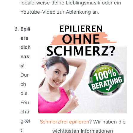
idealerweise deine Lieblingsmusik oder ein
Youtube-Video zur Ablenkung an.
Epili
ere
dich
nas
s!
Dur
ch
die
Feu
chti
gkei
Schmerzfrei epilieren
? Wir haben die
t
wichtigsten Informationen