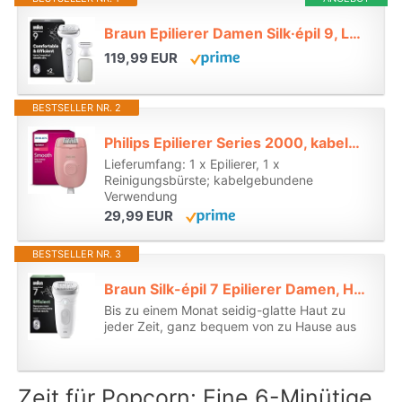
Braun Epilierer Damen Silk·épil 9, Ladyshaver, Wasserdicht, 9-041, Silber*
119,99 EUR
BESTSELLER NR. 2
Philips Epilierer Series 2000, kabelgebundener Epilierer, Haarentfernungsgerät, Modell BRE229/00, Schwarz*
Lieferumfang: 1 x Epilierer, 1 x
Reinigungsbürste; kabelgebundene
Verwendung
29,99 EUR
BESTSELLER NR. 3
Braun Silk-épil 7 Epilierer Damen, Haarentferner für Langanhaltende Haarentfernung mit Breitem Aufsatz, Seidig-Glatte Haut, Ladyshaver, Wet&Dry, Wasserdicht, Made in Germany — 7-011, Weiß/Silber*
Bis zu einem Monat seidig-glatte Haut zu
jeder Zeit, ganz bequem von zu Hause aus
Zeit für Popcorn: Eine 6-Minütige