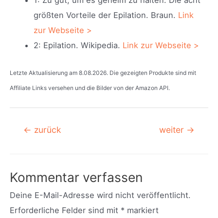
1: Zu gut, um es geheim zu halten. Die acht
größten Vorteile der Epilation. Braun.
Link
zur Webseite >
2: Epilation. Wikipedia.
Link zur Webseite >
Letzte Aktualisierung am 8.08.2026. Die gezeigten Produkte sind mit
Affiliate Links versehen und die Bilder von der Amazon API.
Beitragsnavigation
←
zurück
weiter
→
Kommentar verfassen
Deine E-Mail-Adresse wird nicht veröffentlicht.
Erforderliche Felder sind mit
*
markiert