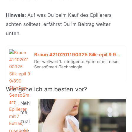
Hinweis:
Auf was Du beim Kauf des Epilierers
achten solltest, erfährst Du im Beitrag weiter
unten.
Braun 4210201190325 Silk-epil 9 9/890 SkinSpa SensoSmart Epilierer mit 7 Extras, rosegold*
Der weltweit 1. intelligente Epilierer mit neuer
SensoSmart-Technologie
Wie gehe ich am besten vor?
Neh
me
zual
lere