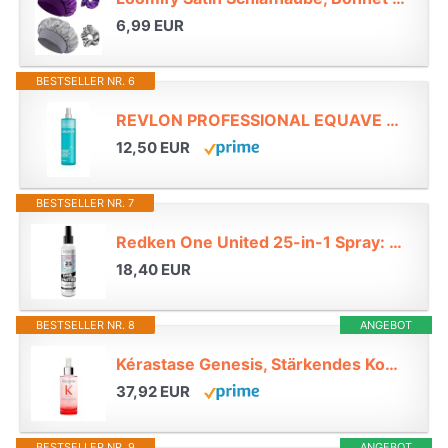
6,99 EUR
BESTSELLER NR. 6
REVLON PROFESSIONAL EQUAVE Hydro Instant Detangling Conditioner, 500 ml, entwirrender Leave in Sprühconditioner für normales bis trockenes Haar, Haarpflege mit 2-Phasen Formel & Hitzeschutz*
12,50 EUR
BESTSELLER NR. 7
Redken One United 25-in-1 Spray: All-in-One Hitzeschutz & Leave-In Spray*
18,40 EUR
BESTSELLER NR. 8
ANGEBOT
Kérastase Genesis, Stärkendes Kopfhautserum für feines und brüchiges Haar, Tägliches Haarserum gegen Haarausfall und Haarbruch, Sérum Anti-Chute Fortifiant, 90 ml*
37,92 EUR
BESTSELLER NR. 9
ANGEBOT