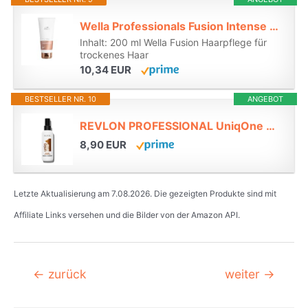
Wella Professionals Fusion Intense Repair Conditioner – tiefenreparierende Haarspülung mit Aminosäuren – intensive Haarpflege für kaputtes Haar – glättender Deep Conditioner gegen Haarbruch – 200 ml*
Inhalt: 200 ml Wella Fusion Haarpflege für
trockenes Haar
10,34 EUR
BESTSELLER NR. 10
ANGEBOT
REVLON PROFESSIONAL UniqOne Hair Treatment Coconut, 150 ml, Leave in Haarkur für bessere Kämmbarkeit & Glanz, Haarpflege ohne Ausspülen, Anti Frizz Spray mit Hitzeschutz, vegan*
8,90 EUR
Letzte Aktualisierung am 7.08.2026. Die gezeigten Produkte sind mit
Affiliate Links versehen und die Bilder von der Amazon API.
Beitragsnavigation
←
zurück
weiter
→