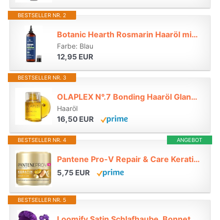
BESTSELLER NR. 2
Botanic Hearth Rosmarin Haaröl mit Biotin, Jojobaöl & Rizinusöl 198 ml*
Farbe: Blau
12,95 EUR
BESTSELLER NR. 3
OLAPLEX N°.7 Bonding Haaröl Glanz & Hitzeschutz, 30 ml*
Haaröl
16,50 EUR
BESTSELLER NR. 4
ANGEBOT
Pantene Pro-V Repair & Care Keratin Protect Haarmaske 500ml für Trockenes Haar*
5,75 EUR
BESTSELLER NR. 5
Loomify Satin Schlafhaube, Bonnet Seidenhaube zum Schlafen, Lila, Grau*