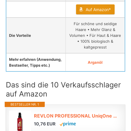
Auf Amazon*
Für schöne und seidige
Haare • Mehr Glanz &
Die Vorteile
Volumen • Für Haut & Haare
• 100% biologisch &
kaltgepresst
Mehr erfahren (Anwendung,
Arganöl
Bestseller, Tipps etc.)
Das sind die 10 Verkaufsschlager
auf Amazon
BESTSELLER NR. 1
REVLON PROFESSIONAL UniqOne Hair Treatment Classic, 150 ml, Leave in Haarkur für bessere Kämmbarkeit & Glanz, Haarpflege ohne Ausspülen, Anti Frizz Spray mit Hitzeschutz, vegan*
10,76 EUR