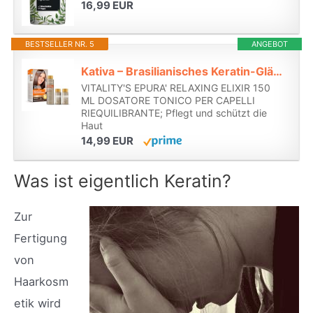
16,99 EUR
BESTSELLER NR. 5
ANGEBOT
Kativa – Brasilianisches Keratin-Glättungsset mit Arganöl und Hyaluronsäure | Professionelle Glättungsbehandlung für zu Hause – Hält bis zu 12 Wochen – Einfach anzuwenden | 1 Stück*
VITALITY'S EPURA' RELAXING ELIXIR 150
ML DOSATORE TONICO PER CAPELLI
RIEQUILIBRANTE; Pflegt und schützt die
Haut
14,99 EUR
Was ist eigentlich Keratin?
Zur
Fertigung
von
Haarkosm
etik wird