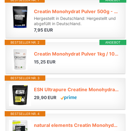
BESTSELLER NR. 1
ANGEBOT
Creatin Monohydrat Pulver 500g - Kreatin Monohydrat in mikronisierter Qualität 100% vegan - Laborgeprüft*
Hergestellt in Deutschland: Hergestellt und
abgefüllt in Deutschland.
7,95 EUR
BESTSELLER NR. 2
ANGEBOT
Creatin Monohydrat Pulver 1kg / 1000g reines Kreatin Monohydrat in mikronisierter Qualität - Creatine-Monohydrate mit 3000 mg Creatine pro Tag - Creatin-Pulver 100% vegan - Vorrat für 292 Tage*
15,25 EUR
BESTSELLER NR. 3
ESN Ultrapure Creatine Monohydrate - geschmacksneutral und vegan - 500 g*
29,90 EUR
BESTSELLER NR. 4
natural elements Creatin Monohydrat – 500g ultrafeines Pulver (Meshfaktor 200) – 166 Portionen reines Kreatin – hochdosiert – vegan, ohne unnötige Zusätze – in Deutschland entwickelt & laborgeprüft*