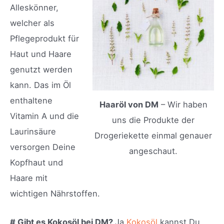
Alleskönner,
welcher als
Pflegeprodukt für
Haut und Haare
genutzt werden
kann. Das im Öl
enthaltene
Haaröl von DM
– Wir haben
Vitamin A und die
uns die Produkte der
Laurinsäure
Drogeriekette einmal genauer
versorgen Deine
angeschaut.
Kopfhaut und
Haare mit
wichtigen Nährstoffen.
# Gibt es Kokosöl bei DM?
Ja
Kokosöl
kannst Du