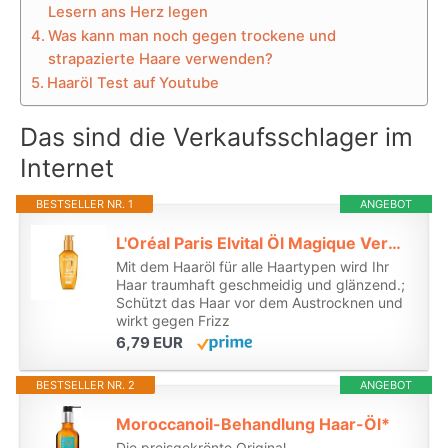
Lesern ans Herz legen
Was kann man noch gegen trockene und
strapazierte Haare verwenden?
Haaröl Test auf Youtube
Das sind die Verkaufsschlager im
Internet
BESTSELLER NR. 1
ANGEBOT
L'Oréal Paris Elvital Öl Magique Veredelndes Haaröl, für alle Haartypen, gegen Frizz und Austrocknen, mit 6 kostbaren Blütenölen, für Glanz und Geschmeidigkeit, Hitzeschutz bis 230 °C, 1 x 100ml*
Mit dem Haaröl für alle Haartypen wird Ihr
Haar traumhaft geschmeidig und glänzend.;
Schützt das Haar vor dem Austrocknen und
wirkt gegen Frizz
6,79 EUR
BESTSELLER NR. 2
ANGEBOT
Moroccanoil-Behandlung Haar-Öl*
Die preisgekrönte Original-