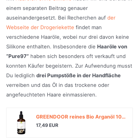
einem separaten Beitrag genauer
auseinandergesetzt. Bei Recherchen auf
der
Webseite der Drogeriekette
findet man
verschiedene Haaröle, wobei nur drei davon keine
Silikone enthalten. Insbesondere die
Haaröle von
“Pure97”
haben sich besonders oft verkauft und
konnten Käufer begeistern. Zur Aufwendung musst
Du lediglich
drei Pumpstöße in der Handfläche
verreiben und das Öl in das trockene oder
angefeuchteten Haare einmassieren.
GREENDOOR reines Bio Arganöl 100ml Pipettenflasche, pur nativ kaltgepresst natürlich ungeröstet vegan, Haaröl ohne Silikon, Argan Öl für Haare Haut Nägel Gesicht Feuchtigkeit*
17,49 EUR