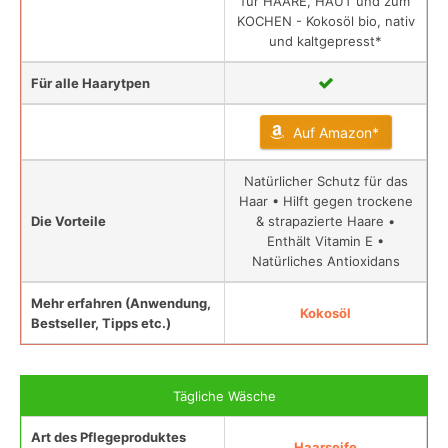
für HAARE, HAUT und zum
KOCHEN - Kokosöl bio, nativ
und kaltgepresst*
Für alle Haarytpen
Auf Amazon*
Natürlicher Schutz für das
Haar • Hilft gegen trockene
Die Vorteile
& strapazierte Haare •
Enthält Vitamin E •
Natürliches Antioxidans
Mehr erfahren (Anwendung,
Kokosöl
Bestseller, Tipps etc.)
Tägliche Wäsche
Art des Pflegeproduktes
Haarseife