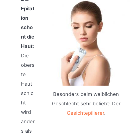
Epilat
ion
scho
nt die
Haut:
Die
obers
te
Haut
schic
Besonders beim weiblichen
ht
Geschlecht sehr beliebt: Der
wird
Gesichtepilierer
.
ander
s als