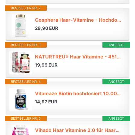
BESTSELLER NR. 2
Cosphera Haar-Vitamine - Hochdosiert mit Biotin, Selen und Zink als Beitrag zum Erhalt normaler Haare. Plus Folsäure & Hirse Samen Extrakt (reich an Silizium) - 120 vegane Kapseln im 2 Monatsvorrat.*
29,90 EUR
BESTSELLER NR. 3
ANGEBOT
NATURTREU® Haar Vitamine - 451mg Silizium hochdosiert & Biotin Zink Selen*
19,99 EUR
BESTSELLER NR. 4
ANGEBOT
Vitamaze Biotin hochdosiert 10.000 mcg + Selen + Zink für Haare, Haut & Nägel, 365 vegane Tabletten für 1 Jahr, D-Biotin, Nahrungsergänzung ohne Zusatzstoffe, Made in Germany*
14,97 EUR
BESTSELLER NR. 5
ANGEBOT
Vihado Haar Vitamine 2.0 für Haarwachstum und gesunde Haare + Kopfhaut mit Biotin hochdosiert, 14 Wirkstoffe all in one, 120 Kapseln*