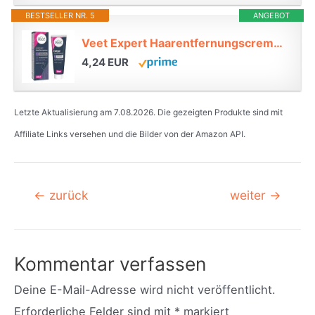
BESTSELLER NR. 5
ANGEBOT
Veet Expert Haarentfernungscreme für Körper & Beine, sensible Haut, 100 ml*
4,24 EUR
Letzte Aktualisierung am 7.08.2026. Die gezeigten Produkte sind mit
Affiliate Links versehen und die Bilder von der Amazon API.
Beitragsnavigation
←
zurück
weiter
→
Kommentar verfassen
Deine E-Mail-Adresse wird nicht veröffentlicht.
Erforderliche Felder sind mit
*
markiert