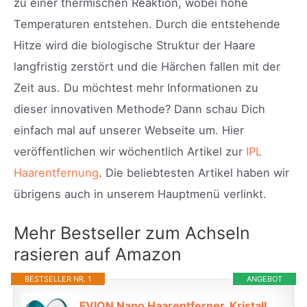
zu einer thermischen Reaktion, wobei hohe
Temperaturen entstehen. Durch die entstehende
Hitze wird die biologische Struktur der Haare
langfristig zerstört und die Härchen fallen mit der
Zeit aus. Du möchtest mehr Informationen zu
dieser innovativen Methode? Dann schau Dich
einfach mal auf unserer Webseite um. Hier
veröffentlichen wir wöchentlich Artikel zur
IPL
Haarentfernung
. Die beliebtesten Artikel haben wir
übrigens auch in unserem Hauptmenü verlinkt.
Mehr Bestseller zum Achseln
rasieren auf Amazon
BESTSELLER NR. 1
ANGEBOT
FVION Nano Haarentferner, Kristall Haarentferner Ohne Rasierer, Crystal Haarentferner Ohne Schmerzen, Glass Shaver Haarentfernung Für Frauen Damen Körper | Beine | Arme | Rücken (Grün)*