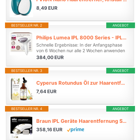
8,49 EUR
BESTSELLER NR. 2
ANGEBOT
Philips Lumea IPL 8000 Series - IPL Geräte Haarentfernung für bis zu 2 Jahre seidig-glatte Haut¹ mit 4 Aufsätzen für Körper & Gesicht, Alternative zur Laser-Haarentfernung (BRI949/00)*
Schnelle Ergebnisse: In der Anfangsphase
von 6 Wochen nur alle 2 Wochen anwenden
384,00 EUR
BESTSELLER NR. 3
ANGEBOT
Cyperus Rotundus Öl zur Haarentfernung, Cyperusöl Reduzierung des Körperhaarwachstums, glatte Haut und Haarentfernung, verkleinert die Poren, Cyperus Rotundus Öl geeignet für alle Hauttypen, 60 ml*
7,64 EUR
BESTSELLER NR. 4
ANGEBOT
Braun IPL Geräte Haarentfernung Silk·expert Pro 5, PL5157, Weiß/Gold*
358,16 EUR