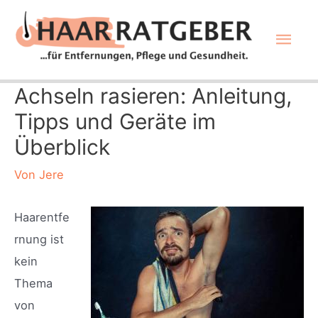
Zum
Hau
Inhalt
springen
Achseln rasieren: Anleitung,
Tipps und Geräte im
Überblick
Von
Jere
Haarentfe
rnung ist
kein
Thema
von