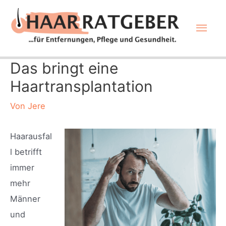
Zum
Hau
Inhalt
springen
Das bringt eine
Haartransplantation
Von
Jere
Haarausfal
l betrifft
immer
mehr
Männer
und