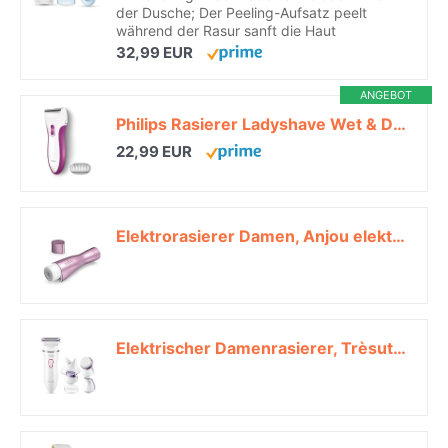
der Dusche; Der Peeling-Aufsatz peelt
während der Rasur sanft die Haut
32,99 EUR
ANGEBOT
Philips Rasierer Ladyshave Wet & Dry HP6341/00 – Elektrischer, kabelloser Damenrasierer für Achseln, Beine und Bikinizone zur Anwendung auf nasser oder trockener Haut*
22,99 EUR
Elektrorasierer Damen, Anjou elektrischer schmerzloser Haarentferner für Gesicht Härchen/Kinnstoppel/Oberlippenbart, sicherer & sanfter Damenrasierer mit eingebautem LED-Licht*
Elektrischer Damenrasierer, Trèsutopia Elektrorasierer Damen multifunktional 4-in-1 Ladyshaver für Nass und Trocken, Wiederaufladbarer Elektrischer Frauenrasierer für Beine, Unterarme und Bikinizone*