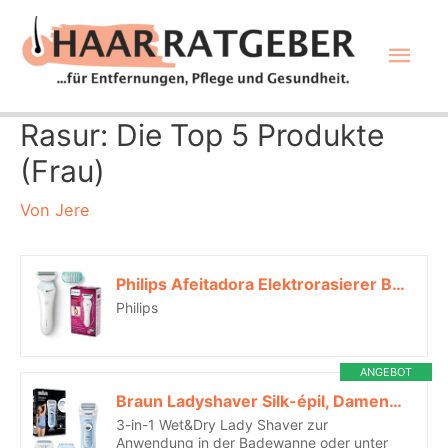
Zum
Hau
Inhalt
springen
Rasur: Die Top 5 Produkte
(Frau)
Von
Jere
Philips Afeitadora Elektrorasierer Brl130/00, Blau*
Philips
ANGEBOT
Braun Ladyshaver Silk-épil, Damenrasierer Elektrisch, LS5160, Blau*
3-in-1 Wet&Dry Lady Shaver zur
Anwendung in der Badewanne oder unter