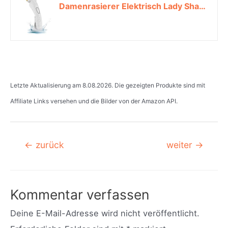
Damenrasierer Elektrisch Lady Shaver Wiederaufladbar Nass und Trocken Elektrorasierer Frauen Haarentfernung für Hautschonender Schmerzfreie Sichere Rasur mit einer Ersatzklinge der Beine Achseln*
Letzte Aktualisierung am 8.08.2026. Die gezeigten Produkte sind mit
Affiliate Links versehen und die Bilder von der Amazon API.
Beitragsnavigation
←
zurück
weiter
→
Kommentar verfassen
Deine E-Mail-Adresse wird nicht veröffentlicht.