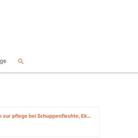
Suche
ege
Australian Bodycare 3er Kopfhautpflege Set | Für Trockene, Juckende Kopfhaut | Auch zur pflege bei Schuppenflechte, Ekzemen & Psoriasis | Shampoo 250ml, Haarspülung 250ml & Scalp Serum treatment 150ml*