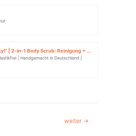
nut
Ylang-Ylang Körperpeeling mit Bienenwachs, Propolis & Honig | "Hi, I'm Happy-go-lucky!" | 2-in-1 Body Scrub: Reinigung + Lotion | Handgemacht in Baden-Württemberg | PureBee (Ylang-Ylang, 100g Tiegel)*
plastikfrei | Handgemacht in Deutschland |
weiter
→