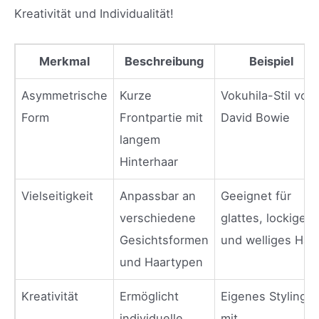
Kreativität und Individualität!
Merkmal
Beschreibung
Beispiel
Asymmetrische
Kurze
Vokuhila-Stil von
Form
Frontpartie mit
David Bowie
langem
Hinterhaar
Vielseitigkeit
Anpassbar an
Geeignet für
verschiedene
glattes, lockiges
Gesichtsformen
und welliges Haa
und Haartypen
Kreativität
Ermöglicht
Eigenes Styling
individuelle
mit