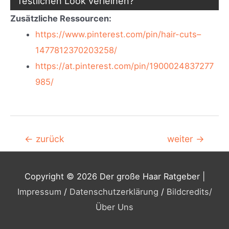
festlichen Look verleihen?
Zusätzliche Ressourcen:
https://www.pinterest.com/pin/hair-cuts–
1477812370203258/
https://at.pinterest.com/pin/1900024837277
985/
Beitragsnavigation
←
zurück
weiter
→
Copyright © 2026
Der große Haar Ratgeber
|
Impressum
/
Datenschutzerklärung
/
Bildcredits
/
Über Uns