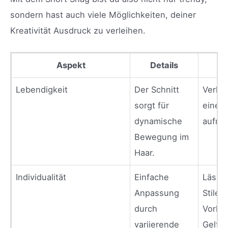
sondern hast auch viele Möglichkeiten, deiner
Kreativität Ausdruck zu verleihen.
Aspekt
Details
Lebendigkeit
Der Schnitt
Verle
sorgt für
eine f
dynamische
aufre
Bewegung im
Haar.
Individualität
Einfache
Lässt 
Anpassung
Stile 
durch
Vorlie
variierende
Geltu