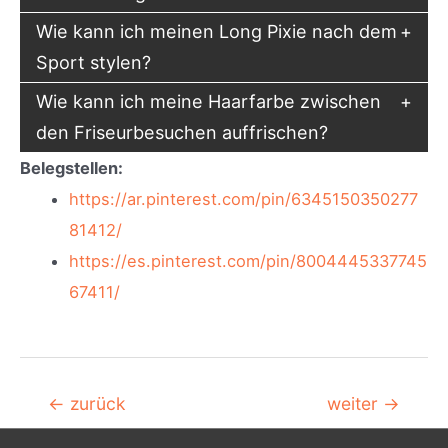
Wie kann ich meinen Long Pixie nach dem
Sport stylen?
Wie kann ich meine Haarfarbe zwischen
den Friseurbesuchen auffrischen?
Belegstellen:
https://ar.pinterest.com/pin/6345150350277
81412/
https://es.pinterest.com/pin/8004445337745
67411/
Beitragsnavigation
←
zurück
weiter
→