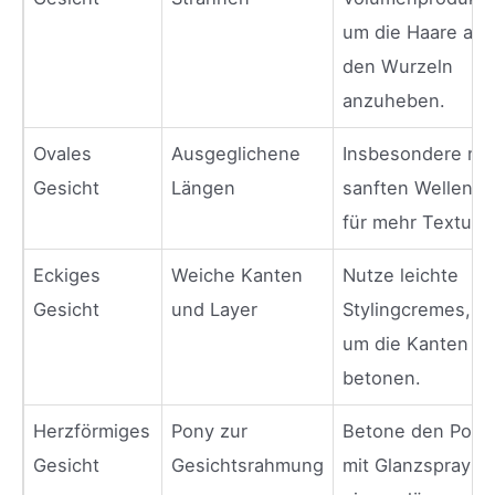
um die Haare an
den Wurzeln
anzuheben.
Ovales
Ausgeglichene
Insbesondere mit
Gesicht
Längen
sanften Wellen
für mehr Textur.
Eckiges
Weiche Kanten
Nutze leichte
Gesicht
und Layer
Stylingcremes,
um die Kanten zu
betonen.
Herzförmiges
Pony zur
Betone den Pony
Gesicht
Gesichtsrahmung
mit Glanzspray fü